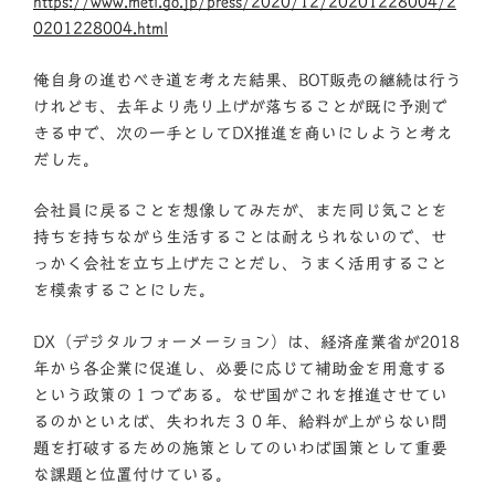
https://www.meti.go.jp/press/2020/12/20201228004/2
0201228004.html
俺自身の進むべき道を考えた結果、BOT販売の継続は行う
けれども、去年より売り上げが落ちることが既に予測で
きる中で、次の一手としてDX推進を商いにしようと考え
だした。
会社員に戻ることを想像してみたが、また同じ気ことを
持ちを持ちながら生活することは耐えられないので、せ
っかく会社を立ち上げたことだし、うまく活用すること
を模索することにした。
DX（デジタルフォーメーション）は、経済産業省が2018
年から各企業に促進し、必要に応じて補助金を用意する
という政策の１つである。なぜ国がこれを推進させてい
るのかといえば、失われた３０年、給料が上がらない問
題を打破するための施策としてのいわば国策として重要
な課題と位置付けている。