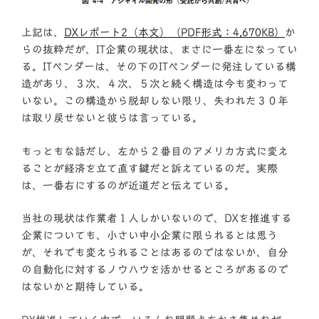
上記は、
DXレポート2（本文）（PDF形式：4,670KB）
か
らの抜粋だが、IT企業の現状は、まさに一番左になってい
る。ITベンダーは、その下のITベンダーに発注している構
造があり、３次、４次、５次と続く構造は今も変わって
いない。この構造から脱却しない限り、失われた３０年
は取り戻せないと彼らは言っている。
もっともな話だし、左から２番目のアメリカ方式に変え
ることが経済を立て直す鍵だと訴えているのだ。実際
は、一番右にするのが近道だと伝えている。
当社の現状は作業者１人しかいないので、DXを推進する
企業についても、小さい中小企業に限られるとは思う
が、それでも変えられることはあるのではないか、自分
の自動化に対するノウハウを活かせるところがあるので
はないかと期待している。