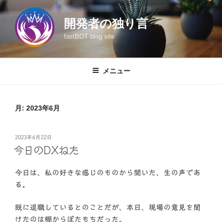
コ
ン
開発者の独り言
テ
fastBOT blog site
ン
ツ
へ
メニュー
ス
キ
ッ
月:
2023年6月
プ
投
2023年6月22日
稿
今日のDXねた
日:
今日は、私の好きな感じのものから聞いた、生の声であ
る。
既に退職しているとのことだが、本日、現場の意見を聞
けたのは棚からぼたもちだった。