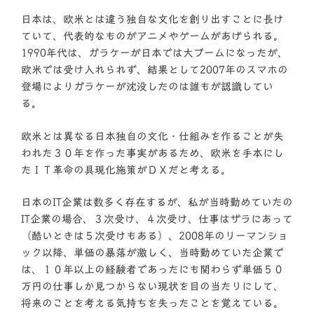
日本は、欧米とは違う独自な文化を創り出すことに長け
ていて、代表的なものがアニメやゲームがあげられる。
1990年代は、ガラケーが日本では大ブームになったが、
欧米では受け入れられず、結果として2007年のスマホの
登場によりガラケーが沈没したのは誰もが認識してい
る。
欧米とは異なる日本独自の文化・仕組みを作ることが失
われた３０年を作った事実があるため、欧米を手本にし
たＩＴ革命の具現化施策がＤＸだと考える。
日本のIT企業は数多く存在するが、私が当時勤めていたの
IT企業の場合、３次受け、４次受け、仕事はザラにあって
（酷いときは５次受けもある）、2008年のリーマンショ
ック以降、単価の暴落が激しく、当時勤めていた企業で
は、１０年以上の経験者であったにも関わらず単価５０
万円の仕事しか見つからない現状を目の当たりにして、
将来のことを考える気持ちを失ったことを覚えている。