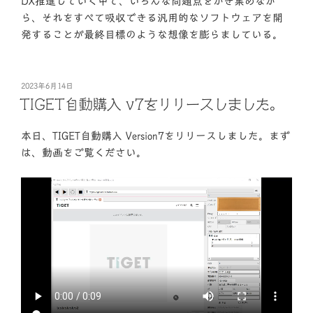
DX推進していく中で、いろんな問題点をかき集めなが
ら、それをすべて吸収できる汎用的なソフトウェアを開
発することが最終目標のような想像を膨らましている。
投
2023年6月14日
稿
TIGET自動購入 v7をリリースしました。
日:
本日、TIGET自動購入 Version7をリリースしました。まず
は、動画をご覧ください。