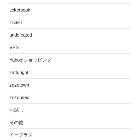
ticketbook
TIGET
undefeated
VPS
Yahoo!ショッピング
zatturight
zozotown
zozoused
お試し
その他
イープラス