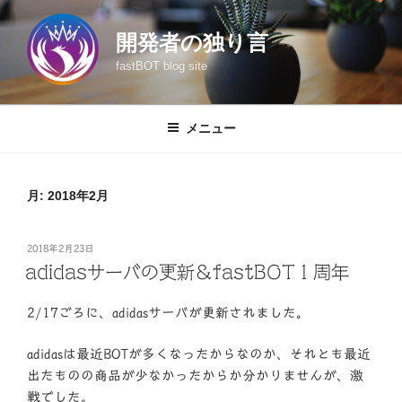
コ
ン
開発者の独り言
テ
fastBOT blog site
ン
ツ
へ
メニュー
ス
キ
ッ
月:
2018年2月
プ
投
2018年2月23日
稿
adidasサーバの更新＆fastBOT１周年
日:
2/17ごろに、adidasサーバが更新されました。
adidasは最近BOTが多くなったからなのか、それとも最近
出たものの商品が少なかったからか分かりませんが、激
戦でした。