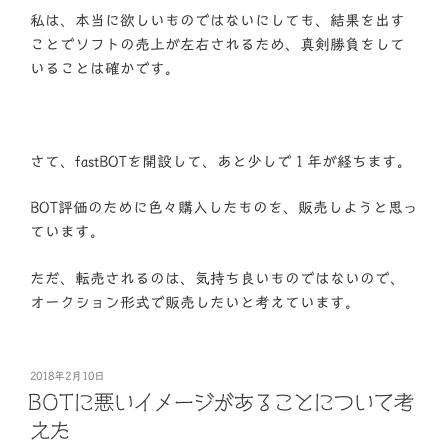
私は、本当に欲しいものではないにしても、結果を出す
ことでソフトの売上が左右されるため、真剣勝負をして
いることは確かです。
さて、fastBOTを開設して、あと少しで１年が経ちます。
BOT評価のために色々購入したものを、販売しようと思っ
ています。
ただ、転売されるのは、気持ち良いものではないので、
オークション形式で販売したいと考えています。
投
2018年2月10日
稿
BOTに悪いイメージがあることについて考
日:
えた