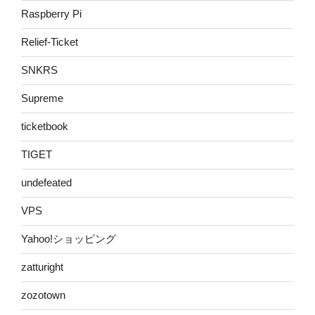
Raspberry Pi
Relief-Ticket
SNKRS
Supreme
ticketbook
TIGET
undefeated
VPS
Yahoo!ショッピング
zatturight
zozotown