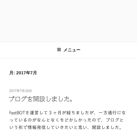
メニュー
月:
2017年7月
投
2017年7月30日
稿
ブログを開設しました。
日:
fastBOTを運営して３ヶ月が経ちましたが、一方通行にな
っているのがなんとなくもどかしかったので、ブログと
いう形で情報発信していきたいと思い、開設しました。