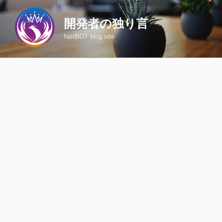
コ
ン
開発者の独り言
テ
fastBOT blog site
ン
ツ
へ
ス
キ
ッ
プ