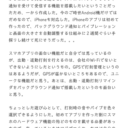
通知を受けて受信する機能を搭載したいということだっ
たため、一から作成した。今のご時世Android機だけでは
だめなので、iPhoneも対応した。iPhoneのアプリは初めて
作ったので、バックグラウンド通知とバイブレーション
と画面の大きさを自動調整する仕組みに２週間ぐらい手
探りし続けて死にそうだった。。。
スマホアプリの面白い機能だと自分では思っているの
が、出勤・退勤打刻を行えるのは、会社のWi-Fiでないと
できないようにしたというもの。GPSで打刻管理というの
はあるようだが、GPSが届かないところもあるので、ユニ
ークな機能だと思う。あとは、出勤・退勤打刻リマイン
ダをバックグラウンド通知で搭載したというのも面白い
と思う。
ちょっとした遊び心として、打刻時の音やバイブを色々
選択できるようにした。初めてアプリを作った割にスマ
ホのハードウェア機能の殆どのものを載せる必要があっ