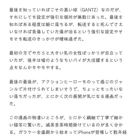
最後を知っていればこその黒い球（GANTZ）なのだが、
それにしても設定が強引な個所が無数にあった。最後を
知ればある程度は腑に落ちるが、転送すると死んでさえ
いなければ負傷していた傷が治るという強引な設定やそ
もそも転送のきっかけが曖昧過ぎた。
最初の方でやたらと大きい乳の女性ばっかりが目立って
いたが、後半は嘘のようなちいパイが大活躍するという
点もなんかもやもやする。
最後の最後が、アクションヒーローものって感じのジャ
ンルで片付けられてしまいそうで、ちょっともったいな
い落ちだったが、とにかく次の展開が気になる漫画だっ
た。
この漫画の物凄いところが、とにかく繊細で丁寧で細か
い描写に驚いた。滅茶苦茶時間掛けているのが良く分か
る。ガラケー全盛期から始まってiPhoneが登場して数年経