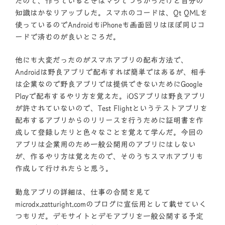
たので、作っているときはマジでつらかったけど自分の
知識はかなりアップした。スマホのコードは、Qt QMLを
使っているのでAndroidもiPhoneも画面回りはほぼ同じコ
ードで済むのが良いところだ。
他にも大変だったのがスマホアプリの配布方法で、
Androidは野良アプリで配布すれば簡単ではあるが、相手
は企業なので野良アプリでは提供できないためにGoogle
Playで配布するやり方を覚えた。iOSアプリは野良アプリ
が許されていないので、Test Flightというテストアプリを
配布するアプリからのリリースを行うために証明書を作
成して登録したりと色々なことを覚えて学んだ。今回の
アプリは企業用のため一般公開用のアプリにはしない
が、作るやり方は覚えたので、そのうちスマホアプリも
作成して行けれたらと思う。
勤怠アプリの詳細は、仕事の合間を見て
microdx.zatturight.comのブログに宣伝用として載せていく
つもりだ。デモサイトとデモアプリを一般公開する予定