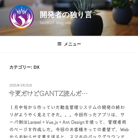
コ
ン
開発者の独り言
テ
fastBOT blog site
ン
ツ
へ
メニュー
ス
キ
ッ
カテゴリー:
DX
プ
投
2025年3月25日
稿
今更だけどGANTZ読んだ…
日:
１月中旬から作っていた勤怠管理システムの開発の終わ
りがようやく見えてきた。。。今回作ったアプリは、サ
ーバ側はLaravel＋Vue.js＋Ant Designを使って、管理者用
のページを作成した。今回のお客様きっての要望で、Web
からお知らせ文章を送ると、スマホのバックグラウンド