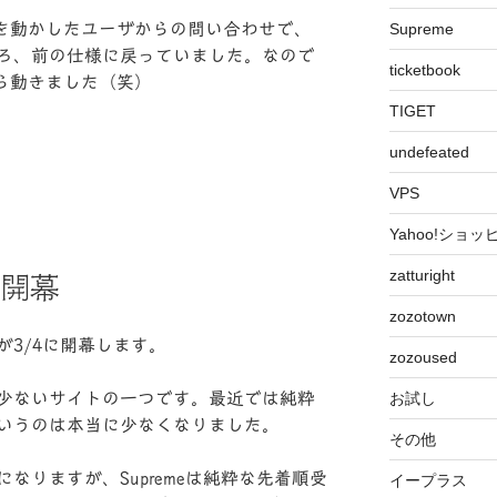
Tを動かしたユーザからの問い合わせで、
Supreme
ろ、前の仕様に戻っていました。なので
ticketbook
たら動きました（笑）
TIGET
undefeated
VPS
Yahoo!ショッ
zatturight
ル開幕
zozotown
3/4に開幕します。
zozoused
お試し
少ないサイトの一つです。最近では純粋
いうのは本当に少なくなりました。
その他
なりますが、Supremeは純粋な先着順受
イープラス