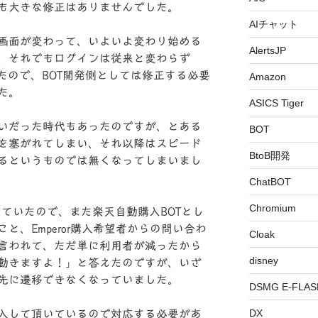
も大きな修正はありませんでした。
AIチャット
画面が変わって、いよいよ変わり始める
AlertsJP
、それでもログインは従来と変わらず
いたので、BOT開発側としては修正する必要
Amazon
た。
ASICS Tiger
いだった時代もあったのですが、とある
BOT
を塞がれてしまい、それ以降はスピード
BtoB開発
るというものでは無くなってしまいまし
ChatBOT
Chromium
ってきていたので、また楽天自動購入BOTとし
と、Emperor購入希望者からの問い合わ
Cloak
言われて、ただ単に利用者が減ったから
disney
動きますよ！」と答えたのですが、いざ
先に遷移できなくなっていました。
DSMG E-FLAS
DX
入して頂いているので対応する必要があ