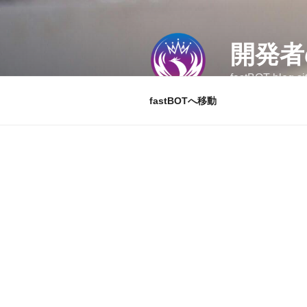
コ
ン
テ
開発者
ン
ツ
fastBOT blog si
へ
fastBOTへ移動
ス
キ
ッ
プ