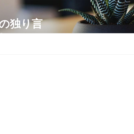
の独り言
te