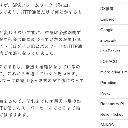
、SPAフレームワーク（React、
DX推進
に変わっており、HTTP通信だけで何とかなるも
Emperor
Google
と変わらないですが、中身は全然別物で
かす部分は既に変わっていたのかもしれ
interpark
スト（ログインIDとパスワードをHTTP通
LivePocket
物では無くなっていました。
LOHACO
ークであるし、構造も複雑になっているの
micro drive sim
ので、これからも増えていくと思います。
ームワークに寄り添ったものが主流になって
Paradise
Proxy
始まるので、それまでには楽天市場の処
Raspberry Pi
OTを使ったスーパーセールでどこまで結
Relief-Ticket
ではあります。
SNKRS