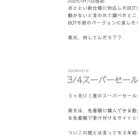
2025/09/02追記
おととい新仕様に対応したBO
動かないと言われて調べたとこ
BOTも前のバージョンに戻し
楽天、何してんだろ？？
投
2020年3月1日
稿
3/4スーパーセー
日:
３ヶ月に１度のスーパーセールが
楽天は、先着順に購入できる数
な先着順で受け付けるサイトと
ついこの間とは言っても３年前に