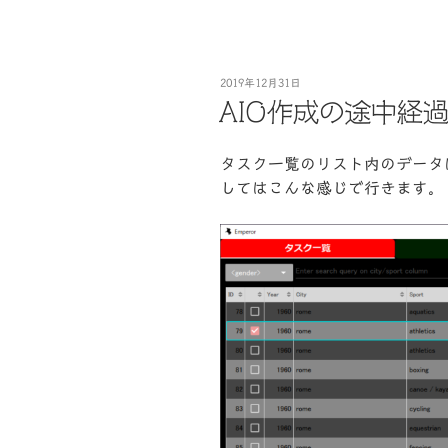
投
2019年12月31日
稿
AIO作成の途中経
日:
タスク一覧のリスト内のデータ
してはこんな感じで行きます。