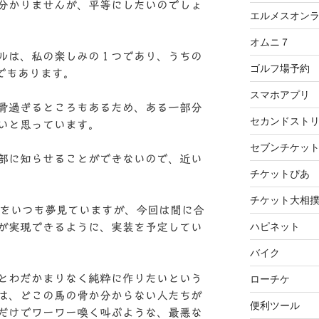
分かりませんが、平等にしたいのでしょ
エルメスオン
オムニ７
ルは、私の楽しみの１つであり、うちの
ゴルフ場予約
でもあります。
スマホアプリ
骨過ぎるところもあるため、ある一部分
セカンドスト
いと思っています。
セブンチケッ
部に知らせることができないので、近い
チケットぴあ
チケット大相
ことをいつも夢見ていますが、今回は間に合
ハピネット
が実現できるように、実装を予定してい
バイク
とわだかまりなく純粋に作りたいという
ローチケ
は、どこの馬の骨か分からない人たちが
便利ツール
だけでワーワー喚く叫ぶような、最悪な