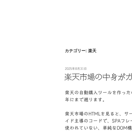
カテゴリー:
楽天
投
2025年8月31日
稿
楽天市場の中身が
日:
楽天の自動購入ツールを作ったの
年にまで遡ります。
楽天市場のHTMLを見ると、サ
イド主導のコードで、SPAフレームワー
使われていない、単純なDOM