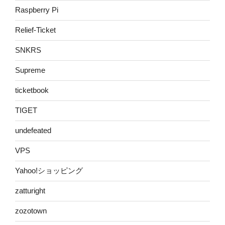
Raspberry Pi
Relief-Ticket
SNKRS
Supreme
ticketbook
TIGET
undefeated
VPS
Yahoo!ショッピング
zatturight
zozotown