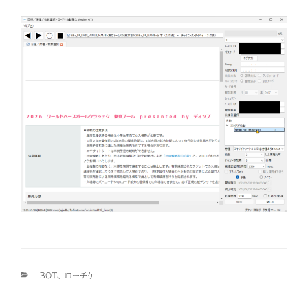
カ
BOT
、
ローチケ
テ
ゴ