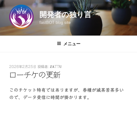
コ
ン
開発者の独り言
テ
fastBOT blog site
ン
ツ
へ
メニュー
ス
キ
ッ
投
2026年2月25日
投稿者:
ZATTU
プ
稿
ローチケの更新
日:
このチケット特有ではありますが、券種が滅茶苦茶多い
ので、データ受信に時間が掛かります。