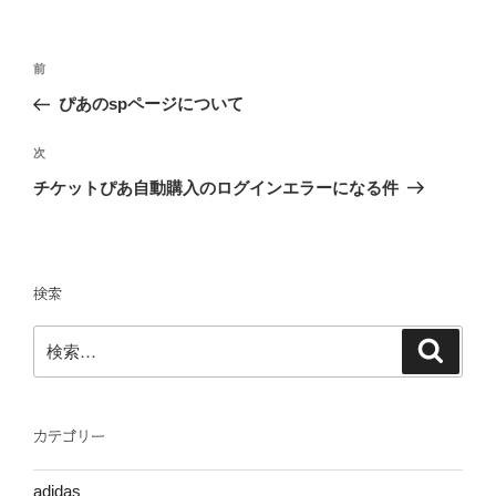
リ
ー
投
前
前
稿
の
ぴあのspページについて
ナ
投
ビ
稿
次
次
ゲ
の
チケットぴあ自動購入のログインエラーになる件
投
ー
稿
シ
ョ
検索
ン
検
検
索
索:
カテゴリー
adidas