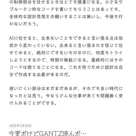
の制御部分を任せるときはとても慎重になる。小さなサ
ブルーチン的なコードを書いてもらうことはあっても、
全体的な設計思想をお願いすることは無いし、今後も行
わないだろう。
AIに任せると、出来ないこともできると言い張る点は依
然から変わっていない。出来ると言い張るのを信じて任
せてみると、絶対にできないものなのに、何度もトライ
しようとするので、時間の無駄になる。最終的にはその
コードは捨てることになる。これを防ぐために設計は自
分で作成する必要があるのだ。
使いにくい部分はまだまだあるが、それでも良い時代に
なったとは思う。今ならどんな仕事が来ても問題無く受
け入れることができる。
投
2025年3月25日
稿
今更だけどGANTZ読んだ…