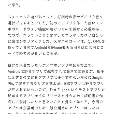
と思う。
ちょっとした遊び心として、打刻時の音やバイブを色々
選択できるようにした。初めてアプリを作った割にスマ
ホのハードウェア機能の殆どのものを載せる必要があっ
たので、作っているときはマジでつらかったけど自分の
知識はかなりアップした。スマホのコードは、Qt QMLを
使っているのでAndroidもiPhoneも画面回りはほぼ同じコ
ードで済むのが良いところだ。
他にも大変だったのがスマホアプリの配布方法で、
Androidは野良アプリで配布すれば簡単ではあるが、相手
は企業なので野良アプリでは提供できないためにGoogle
Playで配布するやり方を覚えた。iOSアプリは野良アプリ
が許されていないので、Test Flightというテストアプリを
配布するアプリからのリリースを行うために証明書を作
成して登録したりと色々なことを覚えて学んだ。今回の
アプリは企業用のため一般公開用のアプリにはしない