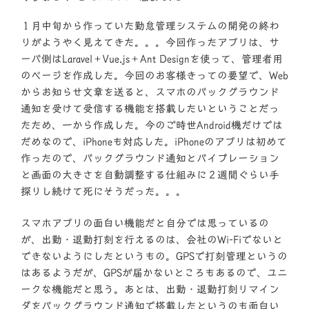
日:
１月中旬から作っていた勤怠管理システムの開発の終わ
りがようやく見えてきた。。。今回作ったアプリは、サ
ーバ側はLaravel＋Vue.js＋Ant Designを使って、管理者用
のページを作成した。今回のお客様きっての要望で、Web
からお知らせ文章を送ると、スマホのバックグラウンド
通知を受けて受信する機能を搭載したいということだっ
たため、一から作成した。今のご時世Android機だけでは
だめなので、iPhoneも対応した。iPhoneのアプリは初めて
作ったので、バックグラウンド通知とバイブレーション
と画面の大きさを自動調整する仕組みに２週間ぐらい手
探りし続けて死にそうだった。。。
スマホアプリの面白い機能だと自分では思っているの
が、出勤・退勤打刻を行えるのは、会社のWi-Fiでないと
できないようにしたというもの。GPSで打刻管理というの
はあるようだが、GPSが届かないところもあるので、ユニ
ークな機能だと思う。あとは、出勤・退勤打刻リマイン
ダをバックグラウンド通知で搭載したというのも面白い