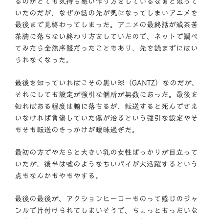
るのがとても気持ち悪い作り方をしているなぁと思って
いたのだが、なぜか話の先が気になってしまいアニメを
最後まで見終わってしまった。アニメの最終話が滅茶苦
茶腑に落ちない終わり方をしていたので、ネットで調べ
てみたら全然序盤だったこともあり、先を読まずにはい
られなくなった。
最後を知っていればこその黒い球（GANTZ）なのだが、
それにしても設定が強引な個所が無数にあった。最後を
知ればある程度は腑に落ちるが、転送すると死んでさえ
いなければ負傷していた傷が治るという強引な設定やそ
もそも転送のきっかけが曖昧過ぎた。
最初の方でやたらと大きい乳の女性ばっかりが目立って
いたが、後半は嘘のようなちいパイが大活躍するという
点もなんかもやもやする。
最後の最後が、アクションヒーローものって感じのジャ
ンルで片付けられてしまいそうで、ちょっともったいな