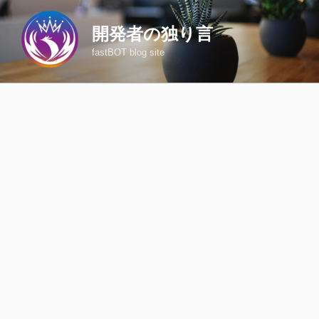
コ
ン
開発者の独り言
テ
fastBOT blog site
ン
ツ
へ
ス
キ
ッ
プ