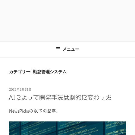
メニュー
カテゴリー:
勤怠管理システム
投
2025年5月31日
稿
AIによって開発手法は劇的に変わった
日:
NewsPicksの以下の記事、