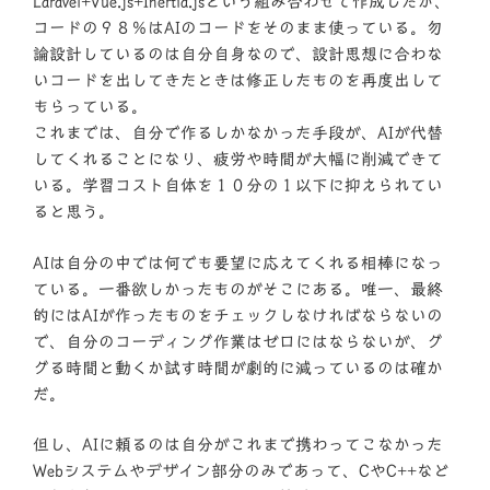
Laravel+Vue.js+Inertia.jsという組み合わせで作成したが、
コードの９８％はAIのコードをそのまま使っている。勿
論設計しているのは自分自身なので、設計思想に合わな
いコードを出してきたときは修正したものを再度出して
もらっている。
これまでは、自分で作るしかなかった手段が、AIが代替
してくれることになり、疲労や時間が大幅に削減できて
いる。学習コスト自体を１０分の１以下に抑えられてい
ると思う。
AIは自分の中では何でも要望に応えてくれる相棒になっ
ている。一番欲しかったものがそこにある。唯一、最終
的にはAIが作ったものをチェックしなければならないの
で、自分のコーディング作業はゼロにはならないが、グ
グる時間と動くか試す時間が劇的に減っているのは確か
だ。
但し、AIに頼るのは自分がこれまで携わってこなかった
Webシステムやデザイン部分のみであって、CやC++など