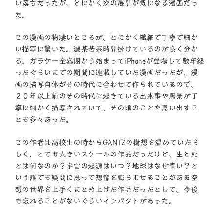
い落ちだったが、とにかく次の展開が気になる漫画だっ
た。
この漫画の物凄いところが、とにかく繊細で丁寧で細か
い描写に驚いた。滅茶苦茶時間掛けているのが良く分か
る。ガラケー全盛期から始まってiPhoneが登場して数年経
ったぐらいまでの期間に連載していた漫画だったが、漫
画の描写自体がその時代に合わせて作られているので、
２０年以上前のその時代に起きている出来事や風景が丁
寧に細かく描写されていて、その頃のことを思い出すこ
とも多々あった。
この作者は高校生の時からGANTZの構想を温めていたら
しく、とても大きいスケールの作品だったけど、生と死
とは何なのか？宇宙の起源はいつ？地球はなぜ青い？と
いう誰でも疑問に思って想像を膨らませることがある空
想の世界を上手くまとめ上げた作品だったとして、今後
も忘れることがないぐらいインパクトがあった。