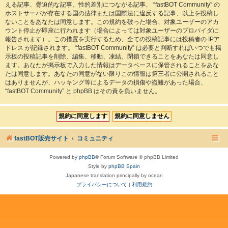
える記事、脅迫的な記事、性的差別につながる記事、 “fastBOT Community” の
ホストサーバが存在する国の法律または国際法に違反する記事、以上を投稿し
ないことをあなたは同意します。この規約を破った場合、対象ユーザーのアカ
ウント停止が即座に行われます（場合によっては対象ユーザーのプロバイダに
報告されます）。この措置を実行するため、全ての投稿記事には投稿者の IPア
ドレス が記録されます。 “fastBOT Community” は必要と判断すればいつでも掲
示板の投稿記事を削除、編集、移動、凍結、閉鎖できることをあなたは同意し
ます。あなたが掲示板で入力した情報はデータベースに保管されることをあな
たは同意します。あなたの同意がない限りこの情報は第三者に公開されること
はありませんが、ハッキング等によるデータの損傷や盗難があった場合、
“fastBOT Community” と phpBB はその責を負いません。
fastBOT販売サイト
コミュニティ
Powered by
phpBB
® Forum Software © phpBB Limited
Style by
phpBB Spain
Japanese translation principally by ocean
プライバシーについて
|
利用規約