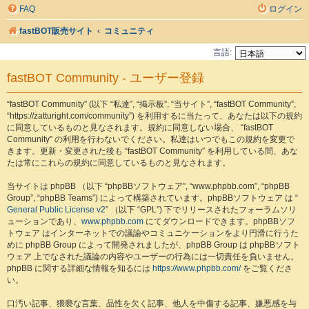
FAQ
ログイン
fastBOT販売サイト
コミュニティ
言語:
fastBOT Community - ユーザー登録
“fastBOT Community” (以下 “私達”, “掲示板”, “当サイト”, “fastBOT Community”,
“https://zatturight.com/community”) を利用するに当たって、あなたは以下の規約
に同意しているものと見なされます。規約に同意しない場合、 “fastBOT
Community” の利用を行わないでください。私達はいつでもこの規約を変更で
きます。更新・変更された後も “fastBOT Community” を利用している間、あな
たは常にこれらの規約に同意しているものと見なされます。
当サイトは phpBB （以下 “phpBBソフトウェア”, “www.phpbb.com”, “phpBB
Group”, “phpBB Teams”) によって構築されています。phpBBソフトウェア は “
General Public License v2
” （以下 “GPL”) 下でリリースされたフォーラムソリ
ューションであり、
www.phpbb.com
にてダウンロードできます。phpBBソフ
トウェア はインターネットでの議論やコミュニケーションをより円滑に行うた
めに phpBB Group によって開発されましたが、phpBB Group は phpBBソフト
ウェア 上でなされた議論の内容やユーザーの行為には一切責任を負いません。
phpBB に関する詳細な情報を知るには
https://www.phpbb.com/
をご覧くださ
い。
口汚い記事、猥褻な言葉、品性を欠く記事、他人を中傷する記事、嫌悪感を与