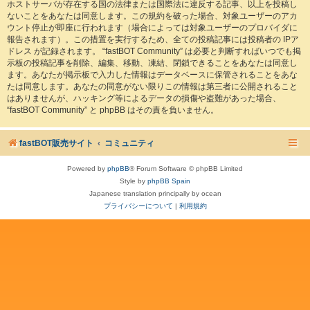
ホストサーバが存在する国の法律または国際法に違反する記事、以上を投稿し
ないことをあなたは同意します。この規約を破った場合、対象ユーザーのアカ
ウント停止が即座に行われます（場合によっては対象ユーザーのプロバイダに
報告されます）。この措置を実行するため、全ての投稿記事には投稿者の IPア
ドレス が記録されます。 “fastBOT Community” は必要と判断すればいつでも掲
示板の投稿記事を削除、編集、移動、凍結、閉鎖できることをあなたは同意し
ます。あなたが掲示板で入力した情報はデータベースに保管されることをあな
たは同意します。あなたの同意がない限りこの情報は第三者に公開されること
はありませんが、ハッキング等によるデータの損傷や盗難があった場合、
“fastBOT Community” と phpBB はその責を負いません。
fastBOT販売サイト
コミュニティ
Powered by
phpBB
® Forum Software © phpBB Limited
Style by
phpBB Spain
Japanese translation principally by ocean
プライバシーについて
|
利用規約