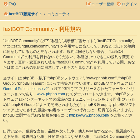
FAQ
ユーザー登録
ログイン
fastBOT販売サイト
コミュニティ
fastBOT Community - 利用規約
“fastBOT Community” (以下 “私達”, “掲示板”, “当サイト”, “fastBOT Community”,
“http://zatturight.com/community”) を利用するに当たって、あなたは以下の規約
に同意しているものと見なされます。規約に同意しない場合、 “fastBOT
Community” の利用を行わないでください。私達はいつでもこの規約を変更で
きます。更新・変更された後も “fastBOT Community” を利用している間、あな
たは常にこれらの規約に同意しているものと見なされます。
当サイトは phpBB （以下 “phpBBソフトウェア”, “www.phpbb.com”, “phpBB
Group”, “phpBB Teams”) によって構築されています。phpBBソフトウェア は “
General Public License v2
” （以下 “GPL”) 下でリリースされたフォーラムソリ
ューションであり、
www.phpbb.com
にてダウンロードできます。phpBBソフ
トウェア はインターネットでの議論やコミュニケーションをより円滑に行うた
めに phpBB Group によって開発されましたが、phpBB Group は phpBBソフト
ウェア 上でなされた議論の内容やユーザーの行為には一切責任を負いません。
phpBB に関する詳細な情報を知るには
https://www.phpbb.com/
をご覧くださ
い。
口汚い記事、猥褻な言葉、品性を欠く記事、他人を中傷する記事、嫌悪感を与
える記事、脅迫的な記事、性的差別につながる記事、 “fastBOT Community” の